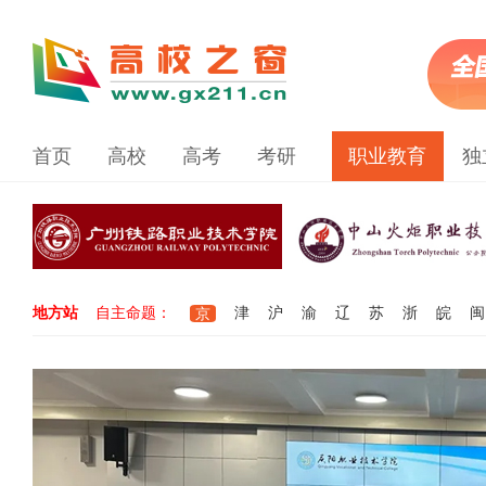
首页
高校
高考
考研
职业教育
独
地方站
自主命题：
津
沪
渝
辽
苏
浙
皖
闽
京