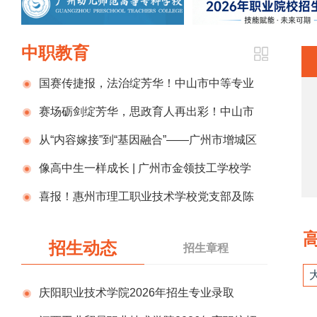
中职教育
国赛传捷报，法治绽芳华！中山市中等专业
学校官诺饶老师荣获全国法治微课比赛一等奖
赛场砺剑绽芳华，思政育人再出彩！中山市
中等专业学校思政教学团队勇夺2026年广东省中
从“内容嫁接”到“基因融合”——广州市增城区
等职业学校思政课教师教学能力比赛一等奖
东方职业技术学校构建“四史”教育融入专业课堂
像高中生一样成长 | 广州市金领技工学校学
模式
子用成绩改写命运
喜报！惠州市理工职业技术学校党支部及陈
菊红同志荣获惠州市直“两新”组织双项荣誉
招生动态
招生章程
庆阳职业技术学院2026年招生专业录取