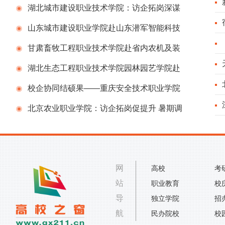
业
作交流
术职业学院与重庆安保集团共商安全人才培养
湖北城市建设职业技术学院：访企拓岗深谋
广
合作，跟岗赋能强练内功
山东城市建设职业学院赴山东潜军智能科技
书
有限公司开展工作调研
甘肃畜牧工程职业技术学院赴省内农机及装
工
备制造企业专项考察交流
湖北生态工程职业技术学院园林园艺学院赴
沪杭地区开展企业调研工作
校企协同结硕果——重庆安全技术职业学院
作
两项无人机防控员团体标准正式实施
北京农业职业学院：访企拓岗促提升 暑期调
代
研正当时
网
高校
考
站
职业教育
校
导
独立学院
招
航
民办院校
校