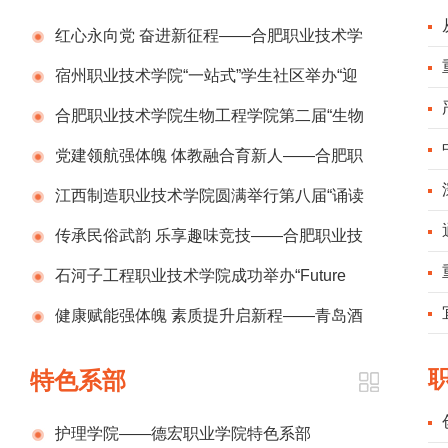
红心永向党 奋进新征程——合肥职业技术学
纪
院直属分党委举办庆祝中国共产党成立105周年
宿州职业技术学院“一站式”学生社区举办“迎
育
诗歌咏颂会
七一 颂党恩”书画摄影作品展
合肥职业技术学院生物工程学院第二届“生物
纪
杯”师生气排球比赛圆满落幕
党建领航强体魄 体教融合育新人——合肥职
业技术学院第七届体育文化节圆满落幕
江西制造职业技术学院圆满举行第八届“诵读
高
中国”经典诵读大赛总决赛
传承民俗武韵 乐享趣味竞技——合肥职业技
术学院举办舞龙趣味挑战赛
石河子工程职业技术学院成功举办“Future
大
industry, future me”英语演讲比赛
健康赋能强体魄 素质提升启新程——青岛酒
店管理职业技术学院第四届教职工三人篮球赛圆
特色系部
满落幕
护理学院——德宏职业学院特色系部